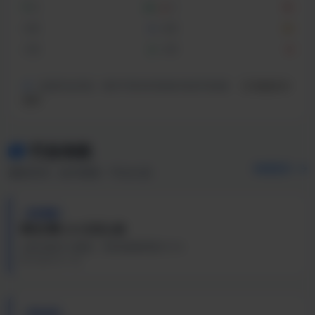
大
24
小
15
大单
8
大双
16
小单
6
小双
9
后续开出号码：
18 17 10 14 15 04 14 01 15 20
数据实时
更新
行业动态
查看更多
最新资讯 · 技术更新 · 平台公告
技术更新
算法引擎 v3.0 正式上线
全新深度学习模型，预测准确率提升12%
2026-07-18
平台公告