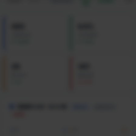
3466674
21:14
6+7+1=14
命中
组合
双
480
9.8%
总数据记录
综合准确率
+12.5%
+3.2%
39
361
累计命中
偏差次数
+8
-2.1%
数据统计分析 · 近400期
号码 15
出现 39 次
9.8%
单
14
双
25