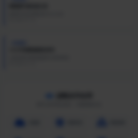
数据源升级完成公告
数据同步延迟降低至50ms以内
2026-07-16
行业资讯
2026年度数据报告发布
全面回顾年度数据趋势与预测表现
2026-07-14
战略合作伙伴
携手业界领先机构，共建数据生态
云数据
智算科技
数联网络