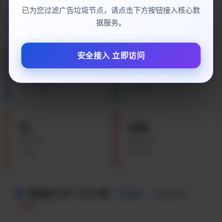
3466193
16:05
5+0+1=06
命中
已为您过滤广告垃圾节点，请点击下方按钮接入核心数
据服务。
3466192
16:01
2+9+9=20
命中
安全接入 立即访问
480
3%
总数据记录
综合准确率
+12.5%
+3.2%
12
388
累计命中
偏差次数
+8
-2.1%
数据统计分析 · 近400期
号码 20
出现 12 次
3%