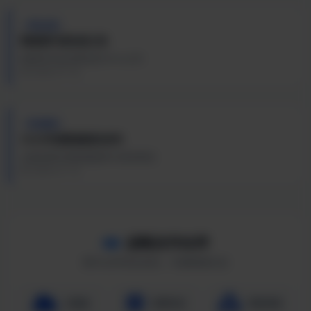
平台公告
数据源升级完成公告
数据同步延迟降低至50ms以内
2026-07-16
行业资讯
2026年度数据报告发布
全面回顾年度数据趋势与预测表现
2026-07-14
战略合作伙伴
携手业界领先机构，共建数据生态
云数据
智算科技
数联网络