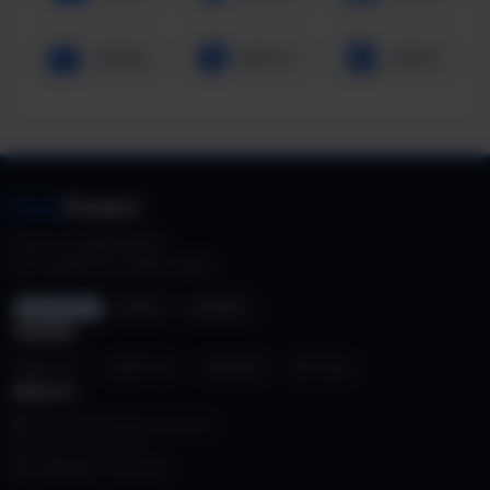
深蓝智能
数据工场
云擎科技
Data
Predict
加拿大28 智能预测系统
基于大数据分析与机器学习模型
ISO 27001
GDPR
SSL加密
快速导航
加拿大28
台湾PC28
隐私政策
用户协议
联系方式
service@datapredict.com
400-888-9999
数据加密 · 安全可靠