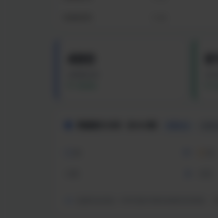
3466918
11:28
480
8
总数据记录
综合
+12.5%
+
数据统计分析 · 近400期
号码 15
出现 
单
17
双
大单
8
大双
后续开出号码：
11 17 22 11 16 14 20 13 15 10