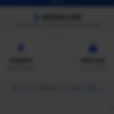
我们的核心优势
专业的技术团队 · 先进的分析算法 · 可靠的实时数据
实时数据同步
数据安全加密
毫秒级数据更新延迟
企业级SSL加密传输
广告位 · 数据服务合作 · 欢迎垂询
招商中