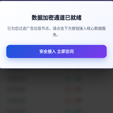
3+0+7=10
小
单
7+6+6=19
小
单
数据加密通道已就绪
1+0+3=04
大
单
已为您过滤广告垃圾节点，请点击下方按钮接入核心数据服
务。
6+0+8=14
大
双
6+6+5=17
大
双
安全接入 立即访问
0+2+8=10
小
双
5+8+6=19
小
单
8+9+2=19
大
单
6+4+8=18
小
单
9+3+0=12
大
单
9+1+3=13
小
单