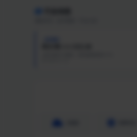
行业动态
最新资讯 · 技术更新 · 平台公告
技术更新
算法引擎 v3.0 正式上线
全新深度学习模型，预测准确率提升12%
2026-07-18
云数据
智算科技