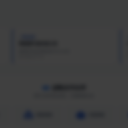
平台公告
数据源升级完成公告
数据同步延迟降低至50ms以内
2026-07-16
战略合作伙伴
携手业界领先机构，共建数据生态
数联网络
深蓝智能