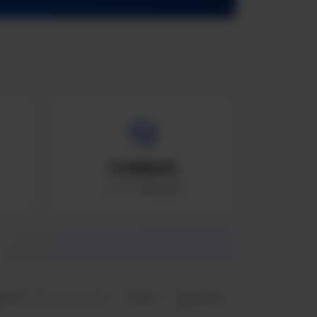
专业客服支持
7×24小时在线服务
更新于 2026-08-08 12:38:11
算法 v1
黑马预测