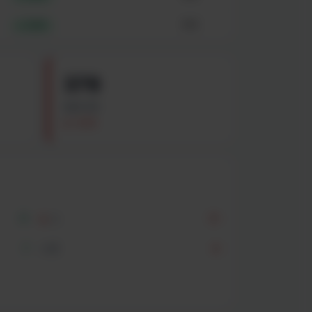
单双
命中
378
偏差次数
-2.1%
11
小
11
7
小双
4