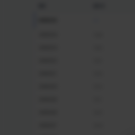
期号
倒计时
--
3466235
3466234
18:28
3466233
18:25
3466232
18:21
3466231
18:18
3466230
18:14
3466229
18:11
3466228
18:07
3466227
18:04