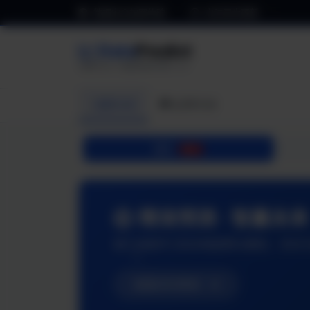
数据安全加密传输
|
实时同步更新
|
Data
Predict
加拿大28 · 智能预测引擎 v3.0
加拿大28
台湾PC28
组合
热门
大数据驱动决策
累积海量历史数据，通过机器学习
查看数据看板