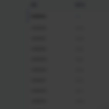
期号
倒计时
--
3466663
3466662
20:32
3466661
20:29
3466660
20:25
3466659
20:22
3466658
20:18
3466657
20:15
3466656
20:11
3466655
20:08