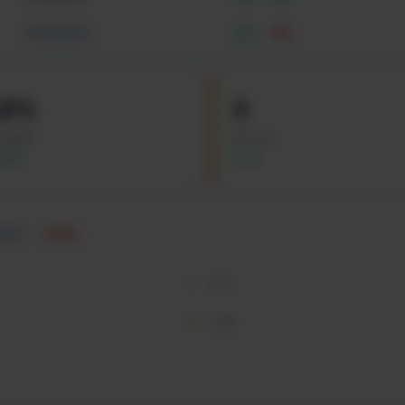
5+8+3=16
大
单
.8%
3
准确率
累计命中
3.2%
+8
3 次
0.8%
1
大
0
小单