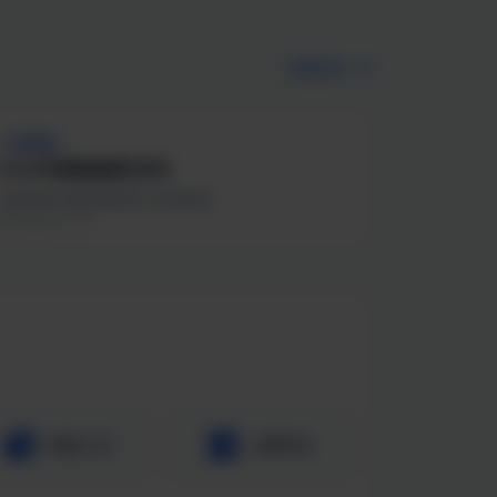
查看更多
行业资讯
2026年度数据报告发布
全面回顾年度数据趋势与预测表现
2026-07-14
数据工场
云擎科技