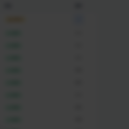
状态
操作
预测中
大小
命中
大小
命中
大小
命中
单双
命中
组合
命中
大小
命中
组合
命中
单双
命中