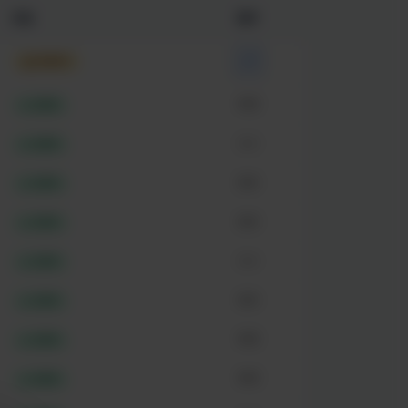
状态
操作
预测中
单双
命中
大小
命中
组合
命中
组合
命中
大小
命中
组合
命中
单双
命中
单双
命中