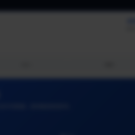
4
数据
大小
单双
优化算法，提升预测准确率。