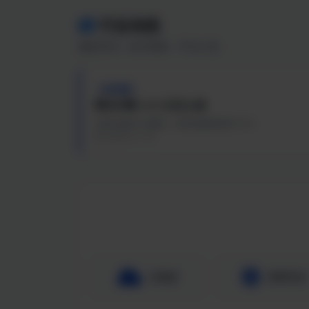
行业动态
最新资讯 · 技术更新 · 平台公告
技术更新
算法引擎 v3.0 正式上线
全新深度学习模型，预测准确率提升12%
2026-07-18
云数据
智算科技