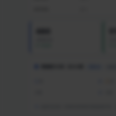
3467460
20:11
480
5
总数据记录
综合
+12.5%
+
数据统计分析 · 近400期
号码 15
出现 
单
6
双
大单
4
大双
后续开出号码：
12 18 12 10 18 13 16 04 07 15