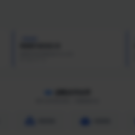
平台公告
数据源升级完成公告
数据同步延迟降低至50ms以内
2026-07-16
战略合作伙伴
携手业界领先机构，共建数据生态
数联网络
深蓝智能