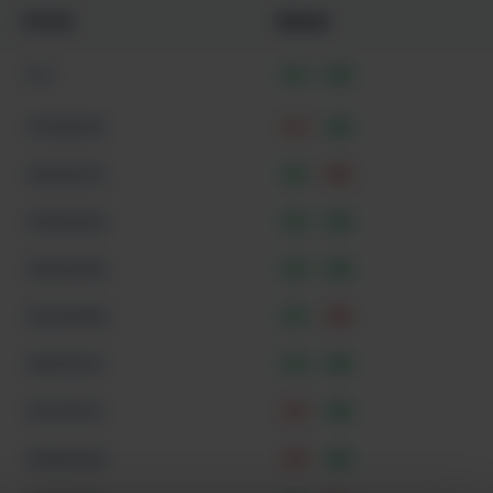
开奖号码
预测结果
--
小
双
7+2+6=15
小
单
9+0+2=11
小
双
3+8+5=16
大
双
5+8+3=16
大
双
0+7+2=09
小
双
5+5+7=17
大
单
3+1+7=11
大
单
0+9+3=12
大
双